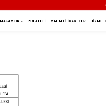
YMAKAMLIK
POLATELİ
MAHALLİ İDARELER
HİZMET
Kilis
z
LESİ
Elbeyli
LESİ
Musabeyli
LLESİ