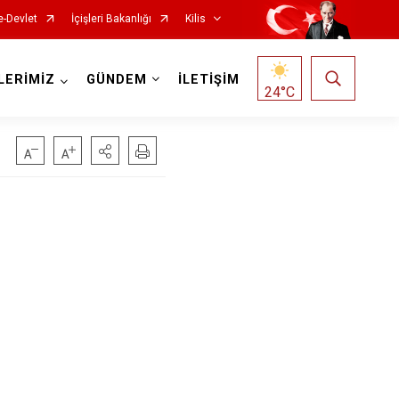
e-Devlet
İçişleri Bakanlığı
Kilis
LERİMİZ
GÜNDEM
İLETİŞİM
24
°C