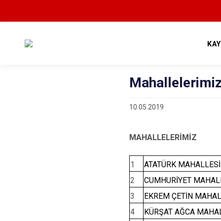
KA
Mahallelerimi
10.05.2019
MAHALLELERİMİZ
1
ATATÜRK MAHALLESİ
2
CUMHURİYET MAHAL
3
EKREM ÇETİN MAHAL
4
KÜRŞAT AĞCA MAHA