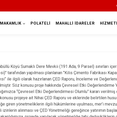
YMAKAMLIK
POLATELİ
MAHALLİ İDARELER
HİZMET
Kilis
 Dümbüllü Köyü Sumaklı Dere Mevkii (191 Ada, 9 Parsel) sınırları iç
besi)" tarafından yapılması planlanan "Kilis Çimento Fabrikası Kapas
jesi” ile ilgili olarak hazırlanan ÇED Raporu, İnceleme ve Değerl
lmiştir. Söz konusu proje hakkında Çevresel Etki Değerlendirme Y
ğımızca “Çevresel Etki Değerlendirmesi Olumlu” kararı verilmiş 
konusu projeye ait Nihai ÇED Raporu ve eklerinde belirtilen husus
Elbeyli
ğe giren yönetmeliklerin ilgili hükümlerine uyulması, mer’i mevzuat
Musabeyli
i izinlerin alınması ve ÇED Yönetmeliği gereğince yatırımın başl
 Bakanlığımıza, projede yapılacak yönetmeliğe tabi değişikliklerin