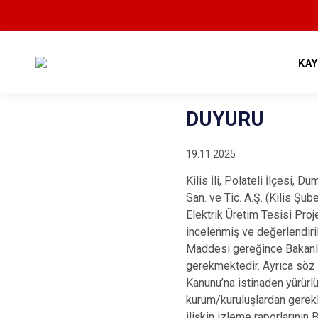
KA
DUYURU
19.11.2025
Kilis İli, Polateli İlçesi,
San. ve Tic. A.Ş. (Kilis Şu
Elektrik Üretim Tesisi Pro
incelenmiş ve değerlendiri
Maddesi gereğince Bakanlı
gerekmektedir. Ayrıca söz 
Kanunu’na istinaden yürürlü
kurum/kuruluşlardan gerekl
ilişkin izleme raporlarının