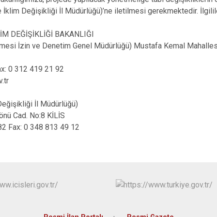
Polateli
ve İklim Değişikliği İl Müdürlüğü)’ne iletilmesi gerekmektedir. İlgi
LİM DEĞİŞİKLİĞİ BAKANLIĞI
rmesi İzin ve Denetim Genel Müdürlüğü) Mustafa Kemal Mahalle
x: 0 312 419 21 92
.tr
Değişikliği İl Müdürlüğü)
önü Cad. No:8 KİLİS
82 Fax: 0 348 813 49 12