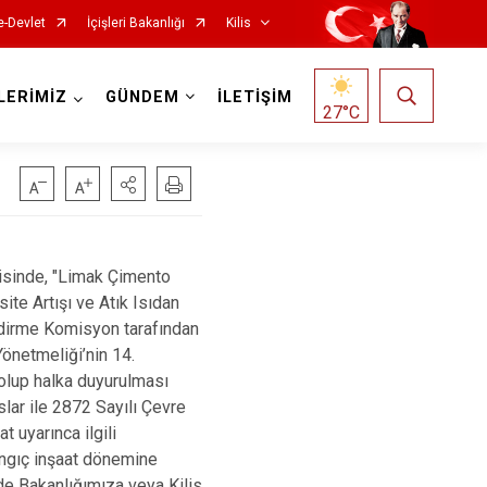
e-Devlet
İçişleri Bakanlığı
Kilis
LERİMİZ
GÜNDEM
İLETİŞİM
27
°C
erisinde, "Limak Çimento
ite Artışı ve Atık Isıdan
endirme Komisyon tarafından
önetmeliği’nin 14.
olup halka duyurulması
lar ile 2872 Sayılı Çevre
 uyarınca ilgili
angıç inşaat dönemine
 de Bakanlığımıza veya Kilis